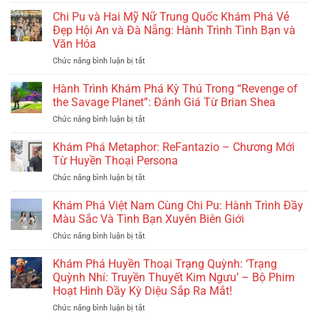
Khám
‘The
Giữa
Phá
Old
Chi Pu và Hai Mỹ Nữ Trung Quốc Khám Phá Vẻ
Sài
Giai
Guard
Gòn
Đẹp Hội An và Đà Nẵng: Hành Trình Tình Bạn và
Điệu
2’:
Văn Hóa
Dân
Cuộc
Chức năng bình luận bị tắt
ở
Gian
Đối
Chi
Hiện
Đầu
Pu
Đại
Hành Trình Khám Phá Kỳ Thú Trong “Revenge of
Nảy
và
Trong
Lửa
the Savage Planet”: Đánh Giá Từ Brian Shea
Hai
‘Dế
Và
Chức năng bình luận bị tắt
ở
Mỹ
Mèn:
Hành
Hành
Nữ
Cuộc
Trình
Trình
Khám Phá Metaphor: ReFantazio – Chương Mới
Trung
Phiêu
Tìm
Khám
Quốc
Từ Huyền Thoại Persona
Lưu
Kiếm
Phá
Khám
Tới
Báo
Chức năng bình luận bị tắt
ở
Kỳ
Phá
Xóm
Thù
Khám
Thú
Vẻ
Lầy
Phá
Khám Phá Việt Nam Cùng Chi Pu: Hành Trình Đầy
Trong
Đẹp
Lội’
Metaphor:
“Revenge
Màu Sắc Và Tình Bạn Xuyên Biên Giới
Hội
–
ReFantazio
of
An
Từ
Chức năng bình luận bị tắt
ở
–
the
và
Hàn
Khám
Chương
Savage
Đà
Mặc
Phá
Khám Phá Huyền Thoại Trạng Quỳnh: ‘Trạng
Mới
Planet”:
Nẵng:
Tử
Việt
Từ
Quỳnh Nhí: Truyền Thuyết Kim Ngưu’ – Bộ Phim
Đánh
Hành
Đến
Nam
Huyền
Hoạt Hình Đầy Kỳ Diệu Sắp Ra Mắt!
Giá
Trình
Thế
Cùng
Thoại
Từ
Tình
Giới
Chức năng bình luận bị tắt
ở
Chi
Persona
Brian
Bạn
Đầy