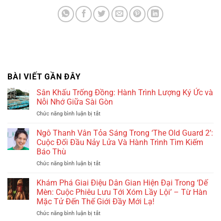
BÀI VIẾT GẦN ĐÂY
Sân Khấu Trống Đồng: Hành Trình Lượng Ký Ức và
Nỗi Nhớ Giữa Sài Gòn
Chức năng bình luận bị tắt
ở
Sân
Khấu
Ngô Thanh Vân Tỏa Sáng Trong ‘The Old Guard 2’:
Trống
Cuộc Đối Đầu Nảy Lửa Và Hành Trình Tìm Kiếm
Đồng:
Báo Thù
Hành
Chức năng bình luận bị tắt
ở
Trình
Ngô
Lượng
Thanh
Ký
Khám Phá Giai Điệu Dân Gian Hiện Đại Trong ‘Dế
Vân
Ức
Mèn: Cuộc Phiêu Lưu Tới Xóm Lầy Lội’ – Từ Hàn
Tỏa
và
Mặc Tử Đến Thế Giới Đầy Mới Lạ!
Sáng
Nỗi
Chức năng bình luận bị tắt
ở
Trong
Nhớ