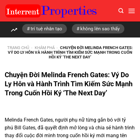
Chuyển
đến
nội
dung
trí tuệ nhân tạo
không lên sao thấy
TRANG CHỦ
-
KHÁM PHÁ
-
CHUYỆN ĐỜI MELINDA FRENCH GATES:
VÝ DO LY HÔN VÀ HÀNH TRÌNH TÌM KIẾM SỨC MẠNH TRONG CUỐN
HỒI KÝ ‘THE NEXT DAY’
Chuyện Đời Melinda French Gates: Vý Do
Ly Hôn và Hành Trình Tìm Kiếm Sức Mạnh
Trong Cuốn Hồi Ký ‘The Next Day’
Melinda French Gates, người phụ nữ từng gắn bó với tỷ
phú Bill Gates, đã quyết định mở lòng và chia sẻ hành trình
thay đổi cuộc đời mình trong cuốn hồi ký mới mang tên