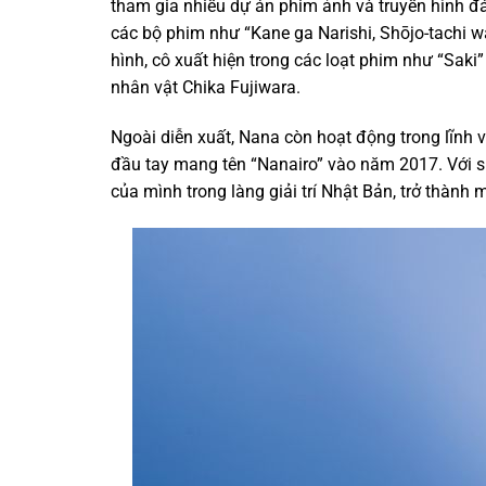
tham gia nhiều dự án phim ảnh và truyền hình đá
các bộ phim như “Kane ga Narishi, Shōjo-tachi wa
hình, cô xuất hiện trong các loạt phim như “Saki
nhân vật Chika Fujiwara. ​
Ngoài diễn xuất, Nana còn hoạt động trong lĩnh 
đầu tay mang tên “Nanairo” vào năm 2017. Với s
của mình trong làng giải trí Nhật Bản, trở thành