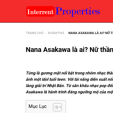
Chuyển
đến
nội
dung
TRANG CHỦ
-
KHÁM PHÁ
-
NANA ASAKAWA LÀ AI? NỮ T
Nana Asakawa là ai? Nữ thần
Từng là gương mặt nổi bật trong nhóm nhạc t
ảnh một idol tuổi teen. Với tài năng diễn xuất nổ
làng giải trí Nhật Bản. Từ sân khấu nhạc pop đế
Asakawa là hành trình đáng ngưỡng mộ của một
Mục Lục