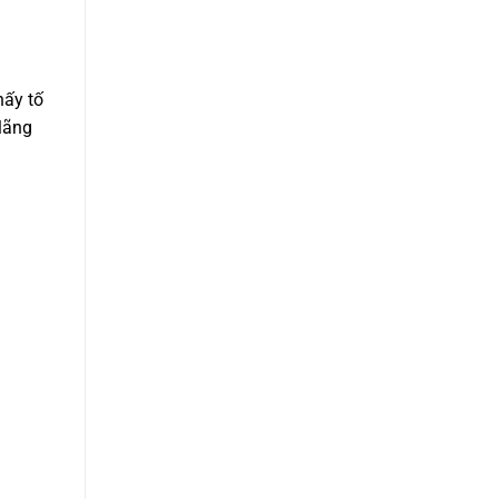
hấy tố
 lãng