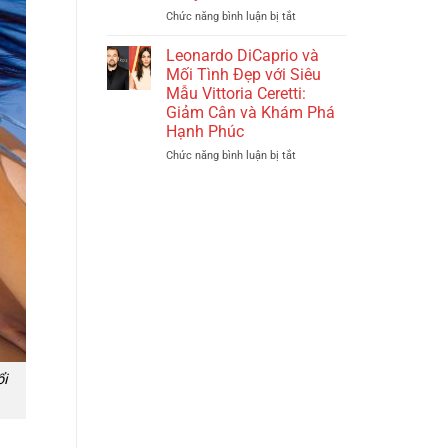
Xuyên
‘Trạng
Chức năng bình luận bị tắt
ở
Biên
Quỳnh
Áp
Giới
Nhí:
Thuế
Leonardo DiCaprio và
Truyền
100%
Mối Tình Đẹp với Siêu
Thuyết
Lên
Mẫu Vittoria Ceretti:
Kim
Phim
Giảm Cân và Khám Phá
Ngưu’
Nước
Hạnh Phúc
–
Ngoài:
Bộ
Liệu
Chức năng bình luận bị tắt
ở
Phim
Ông
Leonardo
Hoạt
Trump
DiCaprio
Hình
Có
và
Đầy
Cứu
Mối
Kỳ
Nổi
Tình
Diệu
Hollywood?
Đẹp
Sắp
với
Ra
Siêu
Mắt!
Mẫu
Vittoria
Ceretti:
Giảm
Cân
i
và
Khám
Phá
Hạnh