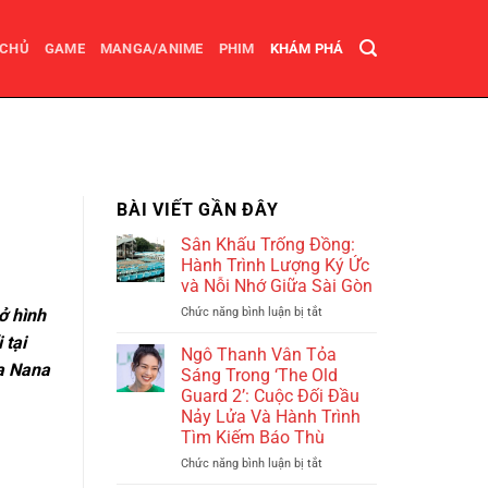
 CHỦ
GAME
MANGA/ANIME
PHIM
KHÁM PHÁ
BÀI VIẾT GẦN ĐÂY
Sân Khấu Trống Đồng:
Hành Trình Lượng Ký Ức
và Nỗi Nhớ Giữa Sài Gòn
ở hình
Chức năng bình luận bị tắt
ở
Sân
 tại
Khấu
Ngô Thanh Vân Tỏa
ủa Nana
Trống
Sáng Trong ‘The Old
Đồng:
Guard 2’: Cuộc Đối Đầu
Hành
Nảy Lửa Và Hành Trình
Trình
Tìm Kiếm Báo Thù
Lượng
Ký
Chức năng bình luận bị tắt
ở
Ức
Ngô