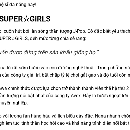
ệ sĩ đa năng này!
ủa SUPER☆GiRLS
ị cuốn hút bởi làn sóng thần tượng J-Pop. Cô đặc biệt yêu thíc
PER☆GiRLS, đến mức từng chia sẻ rằng:
uốn được đứng trên sân khấu giống họ.”
ana từ rất sớm bước vào con đường nghệ thuật. Trong những n
 của công ty giải trí, bất chấp tỷ lệ chọi gắt gao và độ tuổi còn 
wa chính thức được lựa chọn trở thành thành viên thế hệ thứ 2
tượng nổi bật nhất của công ty Avex. Đây là bước ngoặt lớn
chuyên nghiệp.
 với lượng fan hùng hậu và lịch biểu dày đặc. Nana nhanh chó
hiêm túc, tinh thần học hỏi cao và khả năng trình diễn nổi bật t