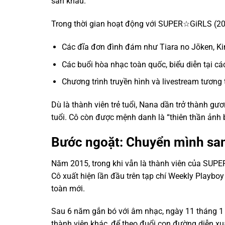
sân khấu.
Trong thời gian hoạt động với SUPER☆GiRLS (2
Các đĩa đơn đình đám như Tiara no Jōken, Ki
Các buổi hòa nhạc toàn quốc, biểu diễn tại các
Chương trình truyền hình và livestream tương 
Dù là thành viên trẻ tuổi, Nana dần trở thành g
tuổi. Cô còn được mệnh danh là “thiên thần ảnh bìa
Bước ngoặt: Chuyển mình san
Năm 2015, trong khi vẫn là thành viên của SUPE
Cô xuất hiện lần đầu trên tạp chí Weekly Playbo
toàn mới.
Sau 6 năm gắn bó với âm nhạc, ngày 11 tháng 1
thành viên khác, để theo đuổi con đường diễn x