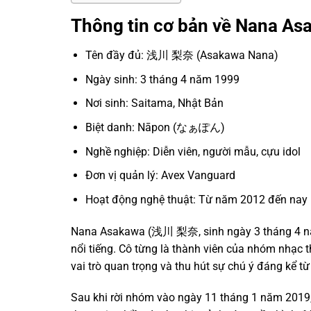
Thông tin cơ bản về Nana As
Tên đầy đủ: 浅川 梨奈 (Asakawa Nana)
Ngày sinh: 3 tháng 4 năm 1999
Nơi sinh: Saitama, Nhật Bản
Biệt danh: Nāpon (なぁぽん)
Nghề nghiệp: Diễn viên, người mẫu, cựu idol
Đơn vị quản lý: Avex Vanguard
Hoạt động nghệ thuật: Từ năm 2012 đến nay
Nana Asakawa (浅川 梨奈, sinh ngày 3 tháng 4 năm 
nổi tiếng. Cô từng là thành viên của nhóm nhạ
vai trò quan trọng và thu hút sự chú ý đáng kể từ
Sau khi rời nhóm vào ngày 11 tháng 1 năm 2019, 