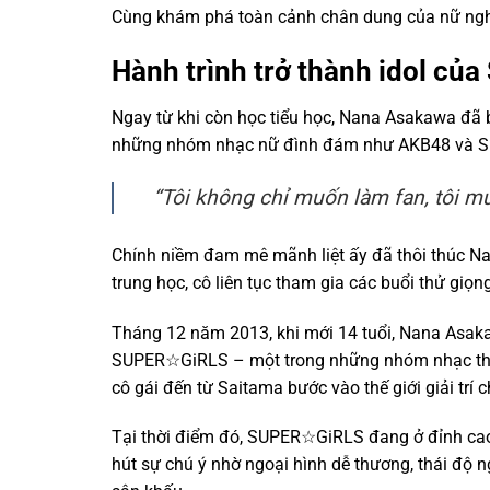
Cùng khám phá toàn cảnh chân dung của nữ ngh
Hành trình trở thành idol c
Ngay từ khi còn học tiểu học, Nana Asakawa đã b
những nhóm nhạc nữ đình đám như AKB48 và SU
“Tôi không chỉ muốn làm fan, tôi m
Chính niềm đam mê mãnh liệt ấy đã thôi thúc N
trung học, cô liên tục tham gia các buổi thử giọng
Tháng 12 năm 2013, khi mới 14 tuổi, Nana Asaka
SUPER☆GiRLS – một trong những nhóm nhạc thần 
cô gái đến từ Saitama bước vào thế giới giải trí 
Tại thời điểm đó, SUPER☆GiRLS đang ở đỉnh cao
hút sự chú ý nhờ ngoại hình dễ thương, thái độ ng