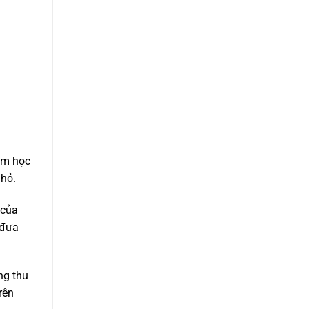
Phúc
h
ăm học
nhỏ.
 của
 đưa
ng thu
rên