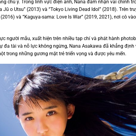
ng chú ý. Trong lĩnh vực điện ảnh, Nana đảm nhận vai chính tr
 Jū o Utsu” (2013) và “Tokyo Living Dead Idol” (2018). Trên tr
” (2016) và “Kaguya-sama: Love Is War” (2019, 2021), nơi cô vào
vực người mẫu, xuất hiện trên nhiều tạp chí và phát hành photo
ự đa tài và nỗ lực không ngừng, Nana Asakawa đã khẳng định vị
 một trong những gương mặt trẻ triển vọng và được yêu mến.