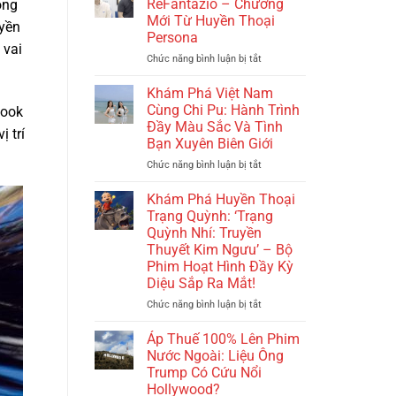
ReFantazio – Chương
ong
–
Vẻ
Phá
Mới Từ Huyền Thoại
Từ
uyền
Đẹp
Kỳ
Persona
Hàn
Hội
Thú
 vai
Mặc
An
Trong
Chức năng bình luận bị tắt
ở
Tử
và
“Revenge
Khám
Đến
Đà
of
Phá
Khám Phá Việt Nam
Thế
Nẵng:
the
Metaphor:
Cùng Chi Pu: Hành Trình
book
Giới
Hành
Savage
ReFantazio
Đầy Màu Sắc Và Tình
Đầy
 trí
Trình
Planet”:
–
Bạn Xuyên Biên Giới
Mới
Tình
Đánh
Chương
Lạ!
Bạn
Giá
Mới
Chức năng bình luận bị tắt
ở
và
Từ
Từ
Khám
Văn
Brian
Huyền
Phá
Khám Phá Huyền Thoại
Hóa
Shea
Thoại
Việt
Trạng Quỳnh: ‘Trạng
Persona
Nam
Quỳnh Nhí: Truyền
Cùng
Thuyết Kim Ngưu’ – Bộ
Chi
Phim Hoạt Hình Đầy Kỳ
Pu:
Diệu Sắp Ra Mắt!
Hành
Trình
Chức năng bình luận bị tắt
ở
Đầy
Khám
Màu
Phá
Áp Thuế 100% Lên Phim
Sắc
Huyền
Nước Ngoài: Liệu Ông
Và
Thoại
Trump Có Cứu Nổi
Tình
Trạng
Hollywood?
Bạn
Quỳnh: