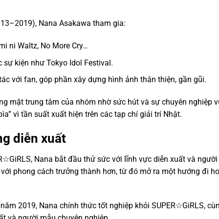
013–2019), Nana Asakawa tham gia:
mi ni Waltz, No More Cry…
 sự kiện như Tokyo Idol Festival.
tác với fan, góp phần xây dựng hình ảnh thân thiện, gần gũi.
ương mặt trung tâm của nhóm nhờ sức hút và sự chuyên nghiệp v
” vì tần suất xuất hiện trên các tạp chí giải trí Nhật.
g diễn xuất
R☆GiRLS, Nana bắt đầu thử sức với lĩnh vực diễn xuất và người
y với phong cách trưởng thành hơn, từ đó mở ra một hướng đi h
 năm 2019, Nana chính thức tốt nghiệp khỏi SUPER☆GiRLS, cù
uất và người mẫu chuyên nghiệp.