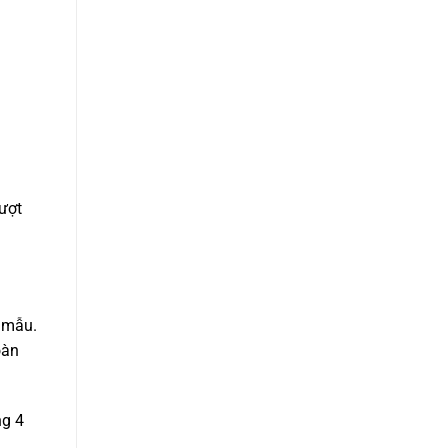
ượt
 mẫu.
oàn
ng 4