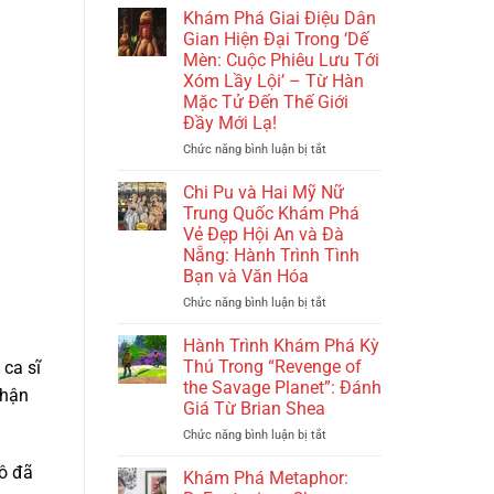
và
Thanh
Khám Phá Giai Điệu Dân
Nỗi
Vân
Gian Hiện Đại Trong ‘Dế
Nhớ
Tỏa
Mèn: Cuộc Phiêu Lưu Tới
Giữa
Sáng
Xóm Lầy Lội’ – Từ Hàn
Sài
Trong
Mặc Tử Đến Thế Giới
Gòn
‘The
Đầy Mới Lạ!
Old
Guard
Chức năng bình luận bị tắt
ở
2’:
Khám
Cuộc
Phá
Chi Pu và Hai Mỹ Nữ
Đối
Giai
Trung Quốc Khám Phá
Đầu
Điệu
Vẻ Đẹp Hội An và Đà
Nảy
Dân
Nẵng: Hành Trình Tình
Lửa
Gian
Bạn và Văn Hóa
Và
Hiện
Hành
Đại
Chức năng bình luận bị tắt
ở
Trình
Trong
Chi
Tìm
‘Dế
Pu
Hành Trình Khám Phá Kỳ
Kiếm
Mèn:
và
Thú Trong “Revenge of
ca sĩ
Báo
Cuộc
Hai
the Savage Planet”: Đánh
Thù
nhận
Phiêu
Mỹ
Giá Từ Brian Shea
Lưu
Nữ
Tới
Trung
Chức năng bình luận bị tắt
ở
Xóm
Quốc
Hành
Lầy
Cô đã
Khám
Trình
Khám Phá Metaphor:
Lội’
Phá
Khám