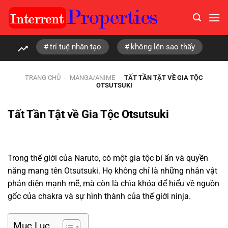
Chuyển
đến
nội
dung
trí tuệ nhân tạo
không lên sao thấy
TRANG CHỦ
-
MANGA/ANIME
-
TẤT TẦN TẬT VỀ GIA TỘC
OTSUTSUKI
Tất Tần Tật về Gia Tộc Otsutsuki
Trong thế giới của Naruto, có một gia tộc bí ẩn và quyền
năng mang tên Otsutsuki. Họ không chỉ là những nhân vật
phản diện mạnh mẽ, mà còn là chìa khóa để hiểu về nguồn
gốc của chakra và sự hình thành của thế giới ninja.
Mục Lục