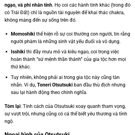
ngạo, và phi nhân tính
. Họ coi các hành tinh khác (trong đó
có Trái Đất) chỉ là nguồn tài nguyên để khai thác chakra,
không màng đến sự sống trên đó.
Momoshiki
thể hiện rõ sự coi thường con người, tin rằng
người phàm là những sinh vật yếu đuối và vô dụng.
Isshiki
thì đầy mưu mô và kiêu ngạo, coi trọng việc
hoàn thành “sứ mệnh thần thánh” của gia tộc hơn mọi
thứ khác.
Tuy nhiên, không phải ai trong gia tộc này cũng tàn
nhẫn. Ví dụ,
Toneri Otsutsuki
ban đầu thù địch nhưng
sau lại hành động theo chính nghĩa.
Tóm lại
: Tính cách của Otsutsuki xoay quanh tham vọng,
sự vượt trội, nhưng cũng có cá thể biết yêu thương và tỉnh
ngộ.
Ngoại hình của Otsutsuki