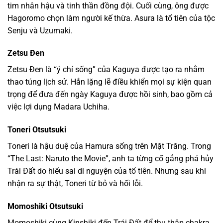
tim nhân hậu và tinh thần đồng đội. Cuối cùng, ông được
Hagoromo chọn làm người kế thừa. Asura là tổ tiên của tộc
Senju và Uzumaki.
Zetsu Đen
Zetsu Đen là “ý chí sống” của Kaguya được tạo ra nhằm
thao túng lịch sử. Hắn lặng lẽ điều khiển mọi sự kiện quan
trọng để đưa đến ngày Kaguya được hồi sinh, bao gồm cả
việc lợi dụng Madara Uchiha.
Toneri Otsutsuki
Toneri là hậu duệ của Hamura sống trên Mặt Trăng. Trong
“The Last: Naruto the Movie”, anh ta từng cố gắng phá hủy
Trái Đất do hiểu sai di nguyện của tổ tiên. Nhưng sau khi
nhận ra sự thật, Toneri từ bỏ và hối lỗi.
Momoshiki Otsutsuki
Momoshiki cùng Kinshiki đến Trái Đất để thu thập chakra