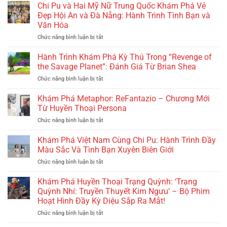
Phá
Old
Chi Pu và Hai Mỹ Nữ Trung Quốc Khám Phá Vẻ
Sài
Giai
Guard
Gòn
Đẹp Hội An và Đà Nẵng: Hành Trình Tình Bạn và
Điệu
2’:
Văn Hóa
Dân
Cuộc
Chức năng bình luận bị tắt
ở
Gian
Đối
Chi
Hiện
Đầu
Pu
Đại
Hành Trình Khám Phá Kỳ Thú Trong “Revenge of
Nảy
và
Trong
Lửa
the Savage Planet”: Đánh Giá Từ Brian Shea
Hai
‘Dế
Và
Chức năng bình luận bị tắt
ở
Mỹ
Mèn:
Hành
Hành
Nữ
Cuộc
Trình
Trình
Khám Phá Metaphor: ReFantazio – Chương Mới
Trung
Phiêu
Tìm
Khám
Quốc
Từ Huyền Thoại Persona
Lưu
Kiếm
Phá
Khám
Tới
Báo
Chức năng bình luận bị tắt
ở
Kỳ
Phá
Xóm
Thù
Khám
Thú
Vẻ
Lầy
Phá
Khám Phá Việt Nam Cùng Chi Pu: Hành Trình Đầy
Trong
Đẹp
Lội’
Metaphor:
“Revenge
Màu Sắc Và Tình Bạn Xuyên Biên Giới
Hội
–
ReFantazio
of
An
Từ
Chức năng bình luận bị tắt
ở
–
the
và
Hàn
Khám
Chương
Savage
Đà
Mặc
Phá
Khám Phá Huyền Thoại Trạng Quỳnh: ‘Trạng
Mới
Planet”:
Nẵng:
Tử
Việt
Từ
Quỳnh Nhí: Truyền Thuyết Kim Ngưu’ – Bộ Phim
Đánh
Hành
Đến
Nam
Huyền
Hoạt Hình Đầy Kỳ Diệu Sắp Ra Mắt!
Giá
Trình
Thế
Cùng
Thoại
Từ
Tình
Giới
Chức năng bình luận bị tắt
ở
Chi
Persona
Brian
Bạn
Đầy
Khám
Pu:
Shea
và