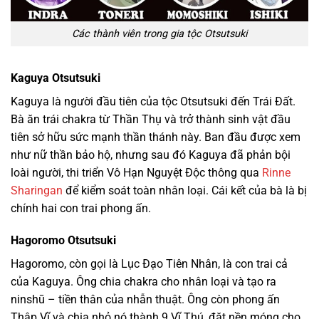
Các thành viên trong gia tộc Otsutsuki
Kaguya Otsutsuki
Kaguya là người đầu tiên của tộc Otsutsuki đến Trái Đất.
Bà ăn trái chakra từ Thần Thụ và trở thành sinh vật đầu
tiên sở hữu sức mạnh thần thánh này. Ban đầu được xem
như nữ thần bảo hộ, nhưng sau đó Kaguya đã phản bội
loài người, thi triển Vô Hạn Nguyệt Độc thông qua
Rinne
Sharingan
để kiểm soát toàn nhân loại. Cái kết của bà là bị
chính hai con trai phong ấn.
Hagoromo Otsutsuki
Hagoromo, còn gọi là Lục Đạo Tiên Nhân, là con trai cả
của Kaguya. Ông chia chakra cho nhân loại và tạo ra
ninshū – tiền thân của nhẫn thuật. Ông còn phong ấn
Thập Vĩ và chia nhỏ nó thành 9 Vĩ Thú, đặt nền móng cho