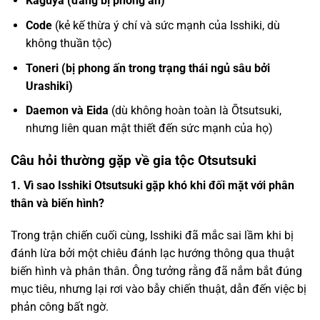
Kaguya (đang bị phong ấn)
Code
(kẻ kế thừa ý chí và sức mạnh của Isshiki, dù
không thuần tộc)
Toneri (bị phong ấn trong trạng thái ngủ sâu bởi
Urashiki)
Daemon và Eida
(dù không hoàn toàn là Ōtsutsuki,
nhưng liên quan mật thiết đến sức mạnh của họ)
Câu hỏi thường gặp về gia tộc Otsutsuki
1. Vì sao Isshiki Otsutsuki gặp khó khi đối mặt với phân
thân và biến hình?
Trong trận chiến cuối cùng, Isshiki đã mắc sai lầm khi bị
đánh lừa bởi một chiêu đánh lạc hướng thông qua thuật
biến hình và phân thân. Ông tưởng rằng đã nắm bắt đúng
mục tiêu, nhưng lại rơi vào bẫy chiến thuật, dẫn đến việc bị
phản công bất ngờ.