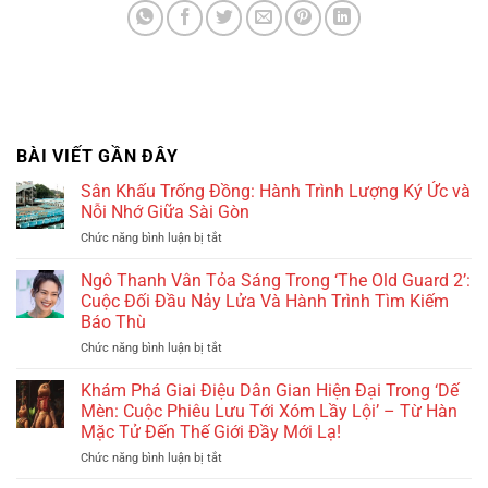
BÀI VIẾT GẦN ĐÂY
Sân Khấu Trống Đồng: Hành Trình Lượng Ký Ức và
Nỗi Nhớ Giữa Sài Gòn
Chức năng bình luận bị tắt
ở
Sân
Khấu
Ngô Thanh Vân Tỏa Sáng Trong ‘The Old Guard 2’:
Trống
Cuộc Đối Đầu Nảy Lửa Và Hành Trình Tìm Kiếm
Đồng:
Báo Thù
Hành
Chức năng bình luận bị tắt
ở
Trình
Ngô
Lượng
Thanh
Ký
Khám Phá Giai Điệu Dân Gian Hiện Đại Trong ‘Dế
Vân
Ức
Mèn: Cuộc Phiêu Lưu Tới Xóm Lầy Lội’ – Từ Hàn
Tỏa
và
Mặc Tử Đến Thế Giới Đầy Mới Lạ!
Sáng
Nỗi
Chức năng bình luận bị tắt
ở
Trong
Nhớ
Khám
‘The
Giữa