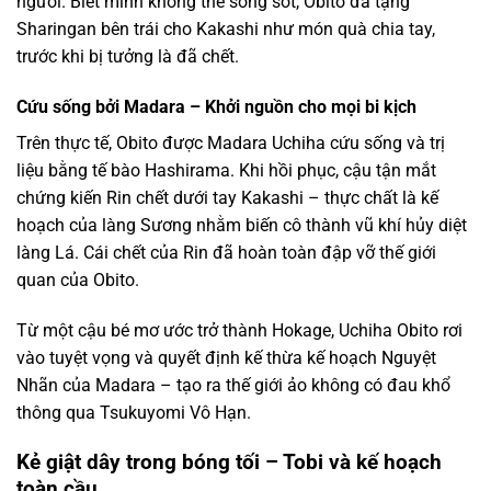
người. Biết mình không thể sống sót, Obito đã tặng
Sharingan bên trái cho Kakashi như món quà chia tay,
trước khi bị tưởng là đã chết.
Cứu sống bởi Madara – Khởi nguồn cho mọi bi kịch
Trên thực tế, Obito được Madara Uchiha cứu sống và trị
liệu bằng tế bào Hashirama. Khi hồi phục, cậu tận mắt
chứng kiến Rin chết dưới tay Kakashi – thực chất là kế
hoạch của làng Sương nhằm biến cô thành vũ khí hủy diệt
làng Lá. Cái chết của Rin đã hoàn toàn đập vỡ thế giới
quan của Obito.
Từ một cậu bé mơ ước trở thành Hokage, Uchiha Obito rơi
vào tuyệt vọng và quyết định kế thừa kế hoạch Nguyệt
Nhãn của Madara – tạo ra thế giới ảo không có đau khổ
thông qua Tsukuyomi Vô Hạn.
Kẻ giật dây trong bóng tối – Tobi và kế hoạch
toàn cầu