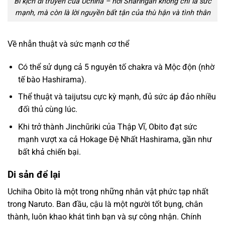
Bi kịch di truyền của Uchiha – nơi Sharingan không chỉ là sức
mạnh, mà còn là lời nguyền bất tận của thù hận và tình thân
Về nhẫn thuật và sức mạnh cơ thể
Có thể sử dụng cả 5 nguyên tố chakra và Mộc độn (nhờ
tế bào Hashirama).
Thể thuật và taijutsu cực kỳ mạnh, đủ sức áp đảo nhiều
đối thủ cùng lúc.
Khi trở thành Jinchūriki của Thập Vĩ, Obito đạt sức
mạnh vượt xa cả Hokage Đệ Nhất Hashirama, gần như
bất khả chiến bại.
Di sản để lại
Uchiha Obito là một trong những nhân vật phức tạp nhất
trong Naruto. Ban đầu, cậu là một người tốt bụng, chân
thành, luôn khao khát tình bạn và sự công nhận. Chính