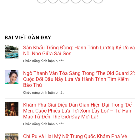
BÀI VIẾT GẦN ĐÂY
Sân Khấu Trống Đồng: Hành Trình Lượng Ký Ức và
Nỗi Nhớ Giữa Sài Gòn
Chức năng bình luận bị tắt
ở
Sân
Khấu
Ngô Thanh Vân Tỏa Sáng Trong ‘The Old Guard 2’:
Trống
Cuộc Đối Đầu Nảy Lửa Và Hành Trình Tìm Kiếm
Đồng:
Báo Thù
Hành
Chức năng bình luận bị tắt
ở
Trình
Ngô
Lượng
Thanh
Ký
Khám Phá Giai Điệu Dân Gian Hiện Đại Trong ‘Dế
Vân
Ức
Mèn: Cuộc Phiêu Lưu Tới Xóm Lầy Lội’ – Từ Hàn
Tỏa
và
Mặc Tử Đến Thế Giới Đầy Mới Lạ!
Sáng
Nỗi
Chức năng bình luận bị tắt
ở
Trong
Nhớ
Khám
‘The
Giữa
Phá
Old
Chi Pu và Hai Mỹ Nữ Trung Quốc Khám Phá Vẻ
Sài