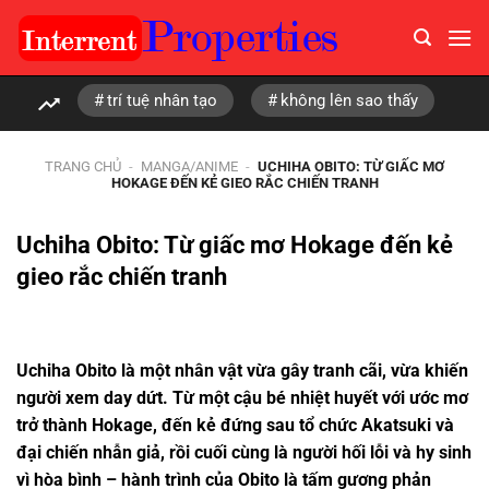
Chuyển
đến
nội
dung
trí tuệ nhân tạo
không lên sao thấy
TRANG CHỦ
-
MANGA/ANIME
-
UCHIHA OBITO: TỪ GIẤC MƠ
HOKAGE ĐẾN KẺ GIEO RẮC CHIẾN TRANH
Uchiha Obito: Từ giấc mơ Hokage đến kẻ
gieo rắc chiến tranh
Uchiha Obito là một nhân vật vừa gây tranh cãi, vừa khiến
người xem day dứt. Từ một cậu bé nhiệt huyết với ước mơ
trở thành Hokage, đến kẻ đứng sau tổ chức Akatsuki và
đại chiến nhẫn giả, rồi cuối cùng là người hối lỗi và hy sinh
vì hòa bình – hành trình của Obito là tấm gương phản