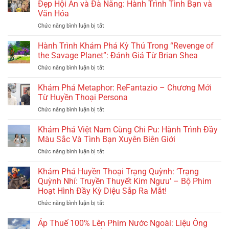
Giai
Guard
Gòn
Đẹp Hội An và Đà Nẵng: Hành Trình Tình Bạn và
Điệu
2’:
Văn Hóa
Dân
Cuộc
Chức năng bình luận bị tắt
ở
Gian
Đối
Chi
Hiện
Đầu
Pu
Đại
Hành Trình Khám Phá Kỳ Thú Trong “Revenge of
Nảy
và
Trong
Lửa
the Savage Planet”: Đánh Giá Từ Brian Shea
Hai
‘Dế
Và
Chức năng bình luận bị tắt
ở
Mỹ
Mèn:
Hành
Hành
Nữ
Cuộc
Trình
Trình
Khám Phá Metaphor: ReFantazio – Chương Mới
Trung
Phiêu
Tìm
Khám
Quốc
Từ Huyền Thoại Persona
Lưu
Kiếm
Phá
Khám
Tới
Báo
Chức năng bình luận bị tắt
ở
Kỳ
Phá
Xóm
Thù
Khám
Thú
Vẻ
Lầy
Phá
Khám Phá Việt Nam Cùng Chi Pu: Hành Trình Đầy
Trong
Đẹp
Lội’
Metaphor:
“Revenge
Màu Sắc Và Tình Bạn Xuyên Biên Giới
Hội
–
ReFantazio
of
An
Từ
Chức năng bình luận bị tắt
ở
–
the
và
Hàn
Khám
Chương
Savage
Đà
Mặc
Phá
Khám Phá Huyền Thoại Trạng Quỳnh: ‘Trạng
Mới
Planet”:
Nẵng:
Tử
Việt
Từ
Quỳnh Nhí: Truyền Thuyết Kim Ngưu’ – Bộ Phim
Đánh
Hành
Đến
Nam
Huyền
Hoạt Hình Đầy Kỳ Diệu Sắp Ra Mắt!
Giá
Trình
Thế
Cùng
Thoại
Từ
Tình
Giới
Chức năng bình luận bị tắt
ở
Chi
Persona
Brian
Bạn
Đầy
Khám
Pu:
Shea
và
Mới
Phá
Hành
Áp Thuế 100% Lên Phim Nước Ngoài: Liệu Ông
Văn
Lạ!