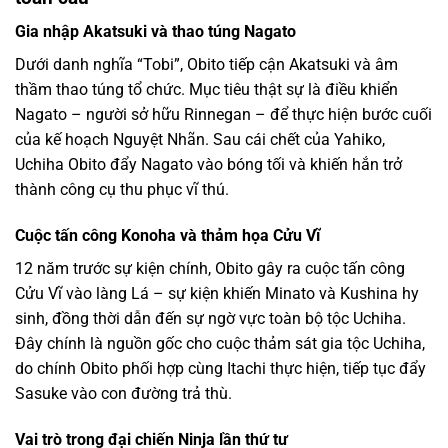
Gia nhập Akatsuki và thao túng Nagato
Dưới danh nghĩa “Tobi”, Obito tiếp cận Akatsuki và âm
thầm thao túng tổ chức. Mục tiêu thật sự là điều khiển
Nagato – người sở hữu Rinnegan – để thực hiện bước cuối
của kế hoạch Nguyệt Nhãn. Sau cái chết của Yahiko,
Uchiha Obito đẩy Nagato vào bóng tối và khiến hắn trở
thành công cụ thu phục vĩ thú.
Cuộc tấn công Konoha và thảm họa Cửu Vĩ
12 năm trước sự kiện chính, Obito gây ra cuộc tấn công
Cửu Vĩ vào làng Lá – sự kiện khiến Minato và Kushina hy
sinh, đồng thời dẫn đến sự ngờ vực toàn bộ tộc Uchiha.
Đây chính là nguồn gốc cho cuộc thảm sát gia tộc Uchiha,
do chính Obito phối hợp cùng Itachi thực hiện, tiếp tục đẩy
Sasuke vào con đường trả thù.
Vai trò trong đại chiến Ninja lần thứ tư