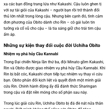
xa các bạn đồng trang lứa như Kakashi. Cậu luôn ghen tị
với sự tài giỏi của Kakashi – người bạn rồi trở thành đối
thủ lớn nhất trong lòng cậu. Nhưng bên cạnh đó, tình cảm
đơn phương của Obito dành cho Rin – cô gái luôn tin
tưởng và cổ vũ cho cậu – là tia sáng giữ cho trái tim cậu
ấm áp.
Những sự kiện thay đổi cuộc đời Uchiha Obito
Nhiệm vụ phá hủy Cầu Kannabi
Trong Đại chiến Ninja lần thứ ba, đội Minato gồm Kakashi,
Rin và Obito được giao nhiệm vụ phá hủy Cầu Kannabi. Khi
Rin bị bắt cóc, Kakashi chọn tiếp tục nhiệm vụ thay vì cứu
bạn. Obito phản đối kịch liệt và quyết định một mình giải
cứu Rin. Chính hành động ấy đã đánh thức Sharingan
trong cậu và đặt nền móng cho số phận sau này.
Trong lúc giải cứu Rin, Uchiha Obito bị đá đè nát nửa thân