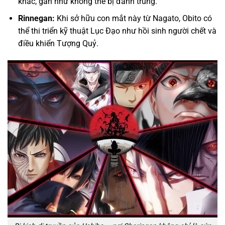
khác, gần như không thể bị đánh trúng.
Rinnegan:
Khi sở hữu con mắt này từ Nagato, Obito có
thể thi triển kỹ thuật Lục Đạo như hồi sinh người chết và
điều khiển Tượng Quỷ.